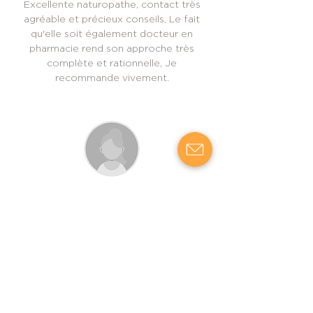
Excellente naturopathe, contact très
agréable et précieux conseils, Le fait
qu'elle soit également docteur en
pharmacie rend son approche très
complète et rationnelle, Je
recommande vivement.
Nathalie T
Les formations dispensées par Clothilde
sont très professionnelles, et
enrichissantes. Les consultations sont
préparées et réalisées avec sérieux. Je
recommande sans hésitation.