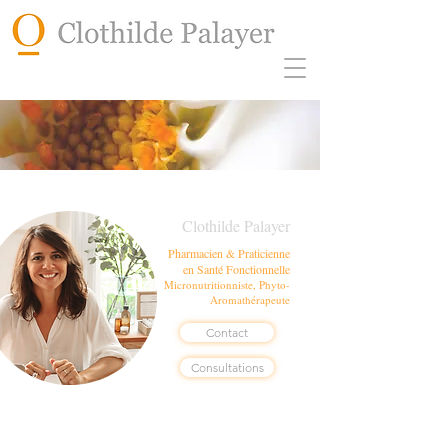
Clothilde Palayer
Pharmacien & Praticienne
en Santé Fonctionnelle
Micronutritionniste, Phyto-
Aromathérapeute
Contact
Consultations