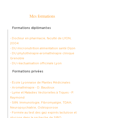
Mes formations
Formations diplômantes
- Docteur en pharmacie, faculté de LYON,
2004
- DU micronutrition alimentation santé Dijon
- DU phytothérapie-aromathérapie clinique
Grenoble
- DU réactualisation officinale Lyon
Formations privées
- École Lyonnaise de Plantes Médicinales
- Aromathérapie - D. Baudoux
- Lyme et Maladies Vectorielles à Tiques - P.
Raymond
- SIIN: Immunologie, Fibromyalgie, TDAH,
Neuropsychiatrie, Ostéoporose
- Formée au test des gaz expirés lactulose et
glucose dans la recheche de SIBO