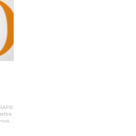
RAPIE
mettre ma
vous
entièreté
oma Les