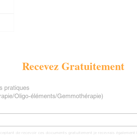
, onglet
ne
ES –
res » et
venir
Recevez Gratuitement
 pratiques
rapie/Oligo-éléments/Gemmothérapie)
ceptant de recevoir ces documents gratuitement je recevrais également l