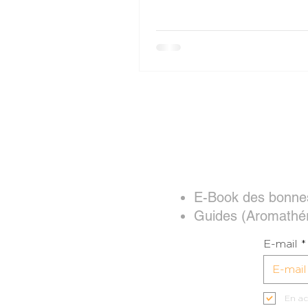
Bases" sur ma chaîne Youtube
"Playlist" / "Formation Aroma". Je 
donne actuellement plus de
formations. AROMA LES BAS
MODULE 1 - INTRODUCTION A
L’AROMATHERAPIE  Objectifs : Vous
souhaitez progresser en
aromathérapie, « sortir des liv
des recettes toutes faites, de
autonom
E-Book des bonnes
Guides (Aromathé
E-mail
En ac